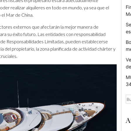
ores fiscales el propietario estará adecuadamente
Fi
der realizar alquileres en todo en mundo, ya sea que el
M
o el Mar de China.
Se
factores externos que afectarán la mejor manera de
es
ara su éxito futuro. Las entidades con responsabilidad
 de Responsabilidades Limitadas, pueden establecerse
Bo
a del propietario, la zona planificada de actividad chárter y
me
cruciales.
Ve
d
MC
34
Bu
A