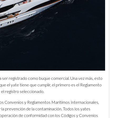
ta ser registrado como buque comercial. Una vez más, esto
 que el yate tiene que cumplir, el primero es el Reglamento
el registro seleccionado.
os Convenios y Reglamentos Marítimos Internacionales,
la prevención de la contaminación. Todos los yates
 operación de conformidad con los Códigos y Convenios