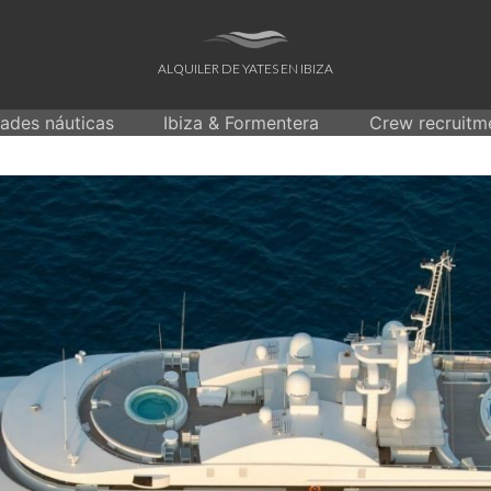
ALQUILER DE YATES EN IBIZA
dades náuticas
Ibiza & Formentera
Crew recruitm