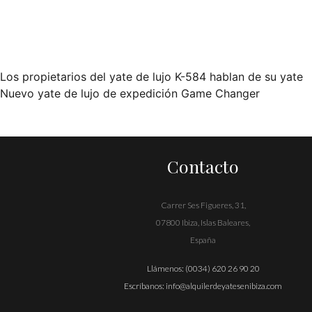
Los propietarios del yate de lujo K-584 hablan de su yate
Navegación
Nuevo yate de lujo de expedición Game Changer
de
entradas
Contacto
Carrer Ses Figueres, 31,
07800 Ibiza, Islas Baleares,
España
Llámenos:
(0034) 620 26 90 20
Escríbanos:
info@alquilerdeyatesenibiza.com