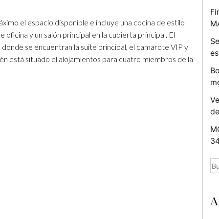
Fi
áximo el espacio disponible e incluye una cocina de estilo
M
 oficina y un salón principal en la cubierta principal. El
Se
r, donde se encuentran la suite principal, el camarote VIP y
es
én está situado el alojamientos para cuatro miembros de la
Bo
me
Ve
d
MC
34
Bu
A