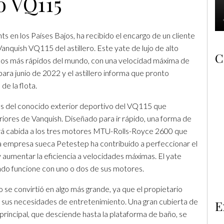
o VQ115
 en los Países Bajos, ha recibido el encargo de un cliente
Vanquish VQ115 del astillero. Este yate de lujo de alto
C
los más rápidos del mundo, con una velocidad máxima de
ara junio de 2022 y el astillero informa que pronto
e la flota.
ás del conocido exterior deportivo del VQ115 que
iores de Vanquish. Diseñado para ir rápido, una forma de
ará cabida a los tres motores MTU-Rolls-Royce 2600 que
a empresa sueca Petestep ha contribuido a perfeccionar el
aumentar la eficiencia a velocidades máximas. El yate
ndo funcione con uno o dos de sus motores.
 convirtió en algo más grande, ya que el propietario
r sus necesidades de entretenimiento. Una gran cubierta de
E
a principal, que desciende hasta la plataforma de baño, se