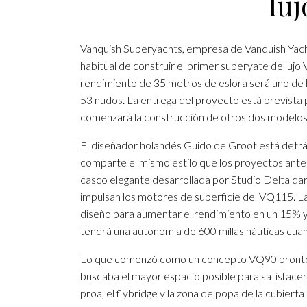
luj
Vanquish Superyachts, empresa de Vanquish Yachts
habitual de construir el primer superyate de lujo 
rendimiento de 35 metros de eslora será uno de 
53 nudos. La entrega del proyecto está prevista p
comenzará la construcción de otros dos modelos d
El diseñador holandés Guido de Groot está detr
comparte el mismo estilo que los proyectos anter
casco elegante desarrollada por Studio Delta d
impulsan los motores de superficie del VQ115. L
diseño para aumentar el rendimiento en un 15% y 
tendrá una autonomía de 600 millas náuticas cua
Lo que comenzó como un concepto VQ90 pronto se
buscaba el mayor espacio posible para satisface
proa, el flybridge y la zona de popa de la cubiert