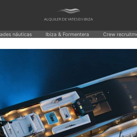
ALQUILER DE YATES EN IBIZA
dades náuticas
Ibiza & Formentera
Crew recruitm