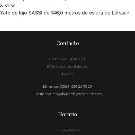
Navegación
& Voss
Yate de lujo SASSI de 146,0 metros de eslora de Lürssen
de
entradas
Contacto
Carrer Ses Figueres, 31,
07800 Ibiza, Islas Baleares,
España
Llámenos:
(0034) 620 26 90 20
Escríbanos:
info@alquilerdeyatesenibiza.com
Horario
Lunes a Viernes