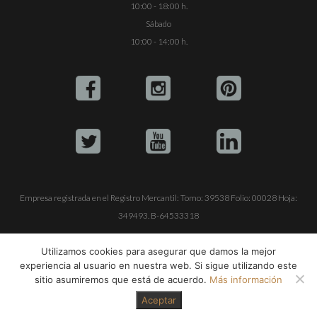
10:00 - 18:00 h.
Sábado
10:00 - 14:00 h.
Empresa registrada en el Registro Mercantil: Tomo: 39538 Folio: 00028 Hoja:
349493. B-64533318
ALQUILE SU YATE
VENTA DE YATES
TRABAJE CON NOSOTROS
Utilizamos cookies para asegurar que damos la mejor
experiencia al usuario en nuestra web. Si sigue utilizando este
© Copyright 1990-2026
ALQUILER DE YATES EN IBIZA S.L.
sitio asumiremos que está de acuerdo.
Más información
Aceptar