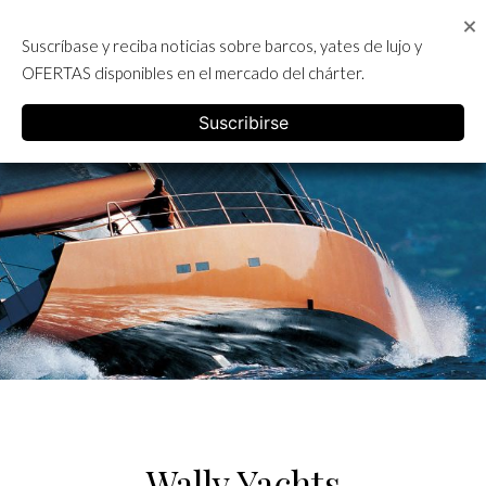
Skip
to
Suscríbase y reciba noticias sobre barcos, yates de lujo y
content
ALQUILER DE YATES EN IBIZA
OFERTAS disponibles en el mercado del chárter.
English
Suscribirse
Wally Yachts