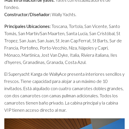
Más información de yates:
Yates con estabilizadores de
fondeo.
Constructor/Diseñador:
Wally Yachts.
Principales Ubicaciones:
Toscana, Tortola, San Vicente, Santo
Tomás, San Martín/San Maarten, Santa Lucía, San Cristóbal, St
Tropez, San Juan, San Juan, St Jean Cap Ferrat, St Barts, Sur de
Francia, Portofino, Porto-Vecchio, Niza, Nápoles y Capri,
Mónaco, Martinica, Jost Van Dyke, Italia, Riviera italiana, Iles
d’hyeres, Granadinas, Granada, Costa Azul.
El Superyacht Kanga de WallyAce presenta interiores sencillos y
frescos. Tiene capacidad para alojar a un máximo de 10
invitados. Está alquilado con cuatro camarotes dobles grandes,
con dos camarotes con camas pullman adicionales. Todos los
camarotes tienen baño privado. La cabina principal y la cabina
VIP tienen acceso directo al mar.