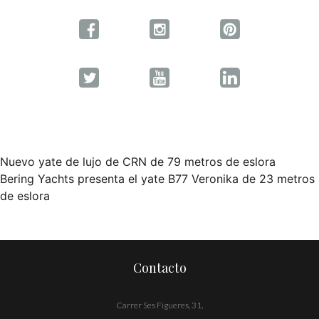
Nuevo yate de lujo de CRN de 79 metros de eslora
Navegación
Bering Yachts presenta el yate B77 Veronika de 23 metros
de eslora
de
entradas
Contacto
Carrer Ses Figueres, 31,