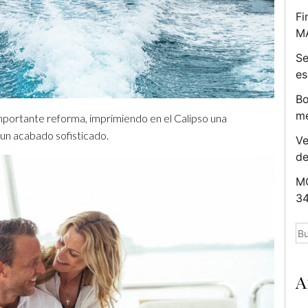
Fi
M
Se
es
Bo
me
mportante reforma, imprimiendo en el Calipso una
un acabado sofisticado.
Ve
d
MC
34
Bu
A