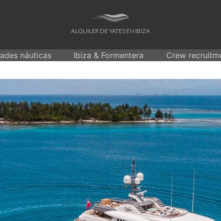
ALQUILER DE YATES EN IBIZA
dades náuticas
Ibiza & Formentera
Crew recruitm