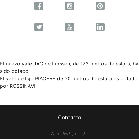
El nuevo yate JAG de Lürssen, de 122 metros de eslora, ha
Navegación
sido botado
El yate de lujo PIACERE de 50 metros de eslora es botado
de
por ROSSINAVI
entradas
Contacto
Carrer Ses Figueres, 31,