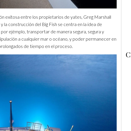
ón exitosa entre los propietarios de yates, Greg Marshall
y la construcción del Big Fish se centra en la idea de
 por ejémplo, transportar de manera segura, segura y
tripulación a cualquier mar o océano, y poder permanecer en
prolongados de tiempo en el proceso.
C