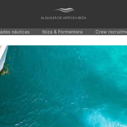
ALQUILER DE YATES EN IBIZA
dades náuticas
Ibiza & Formentera
Crew recruitm