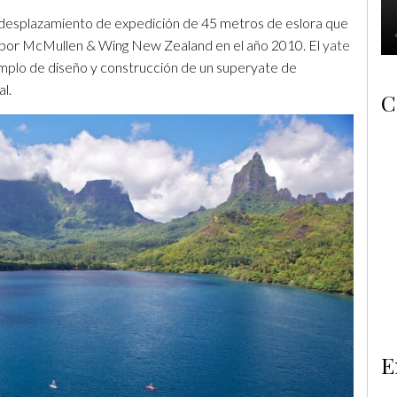
desplazamiento de expedición de 45 metros de eslora que
 por McMullen & Wing New Zealand en el año 2010. El
yate
mplo de diseño y construcción de un superyate de
l.
C
E