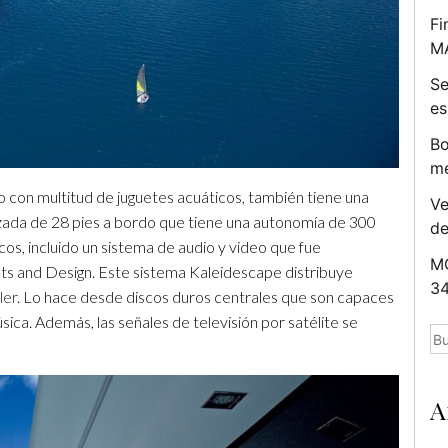
Fi
M
Se
es
Bo
me
 con multitud de juguetes acuáticos, también tiene una
Ve
zada de 28 pies a bordo que tiene una autonomía de 300
d
os, incluido un sistema de audio y video que fue
MC
ts and Design. Este sistema Kaleidescape distribuye
34
ler
. Lo hace desde discos duros centrales que son capaces
ca. Además, las señales de televisión por satélite se
Bu
A