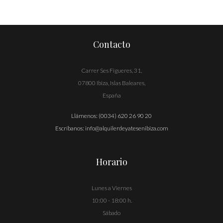
de
entradas
Contacto
Carrer Ses Figueres, 31,
07800 Ibiza, Islas Baleares,
España
Llámenos:
(0034) 620 26 90 20
Escríbanos:
info@alquilerdeyatesenibiza.com
Horario
Lunes a Viernes
10:00 - 18:00 h.
Sábado