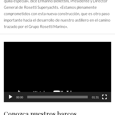
quilla especial», dice Ermanno Bellettini, Presidente y Director
General de Rosetti Superyachts. «Estamos plenamente
comprometidos con esta nueva construcción, que es otro paso
importante hacia el desarrollo de nuestro astillero en el camino
trazado por el Grupo Rosetti Marino».
Video
Player
00:00
01:31
Conozca nuestros barcos