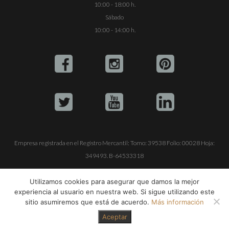
10:00 - 18:00 h.
Sábado
10:00 - 14:00 h.
Empresa registrada en el Registro Mercantil: Tomo: 39538 Folio: 00028 Hoja:
349493. B-64533318
ALQUILE SU YATE
VENTA DE YATES
TRABAJE CON NOSOTROS
Utilizamos cookies para asegurar que damos la mejor
experiencia al usuario en nuestra web. Si sigue utilizando este
© Copyright 1990-2026
ALQUILER DE YATES EN IBIZA S.L.
sitio asumiremos que está de acuerdo.
Más información
Aceptar