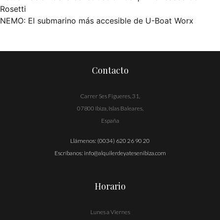
Navegación
Rosetti
NEMO: El submarino más accesible de U-Boat Worx
de
entradas
Contacto
Carrer Ses Figueres, 31,
07800 Ibiza, Islas Baleares,
España
Llámenos:
(0034) 620 26 90 20
Escríbanos:
info@alquilerdeyatesenibiza.com
Horario
Lunes a Viernes