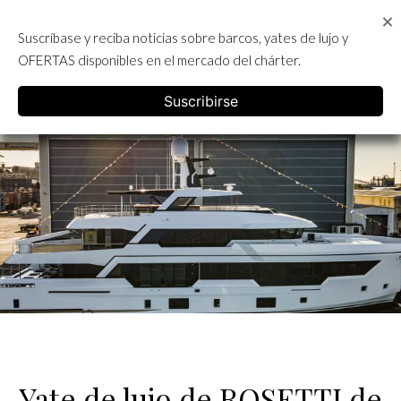
Skip
to
Suscríbase y reciba noticias sobre barcos, yates de lujo y
content
ALQUILER DE YATES EN IBIZA
OFERTAS disponibles en el mercado del chárter.
English
Suscribirse
Yate de lujo de ROSETTI de