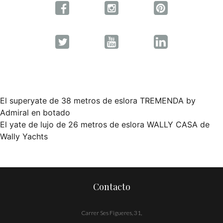
El superyate de 38 metros de eslora TREMENDA by
Navegación
Admiral en botado
El yate de lujo de 26 metros de eslora WALLY CASA de
de
Wally Yachts
entradas
Contacto
Carrer Ses Figueres, 31,