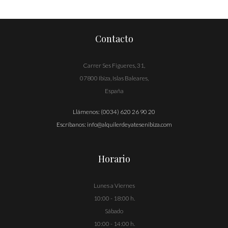
de
entradas
Contacto
Carrer Ses Figueres, 31,
07800 Ibiza, Islas Baleares,
España
Llámenos:
(0034) 620 26 90 20
Escríbanos:
info@alquilerdeyatesenibiza.com
Horario
Lunes a Viernes
10:00 - 18:00 h.
Sábado
10:00 - 14:00 h.