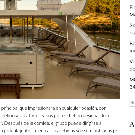
Fi
M
Se
es
Bo
me
Ve
d
MC
34
Bu
 principal que impresionará en cualquier ocasión, con
eliciosos platos creados por el chef profesional de a
A
r. Después de la comida, el grupo puede dirigirse al
a película juntos mientras las bebidas son suministradas por