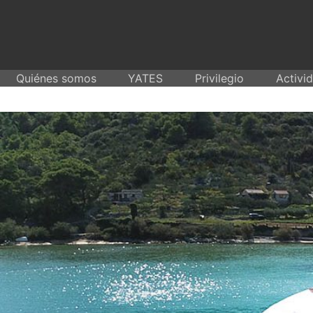
Skip
to
content
Quiénes somos
YATES
Privilegio
Activi