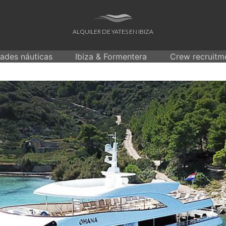
ALQUILER DE YATES EN IBIZA
dades náuticas
Ibiza & Formentera
Crew recruitm