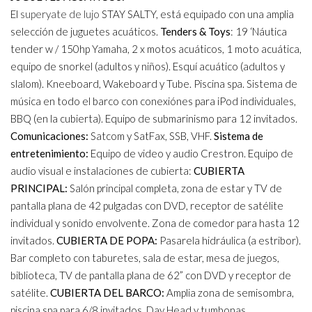
El
superyate de lujo
STAY SALTY, está equipado con una amplia
selección de juguetes acuáticos.
Tenders & Toys
: 19 ‘Náutica
tender w / 150hp Yamaha, 2 x motos acuáticos, 1 moto acuática,
equipo de snorkel (adultos y niños). Esquí acuático (adultos y
slalom). Kneeboard, Wakeboard y Tube. Piscina spa. Sistema de
música en todo el barco con conexiónes para iPod individuales,
BBQ (en la cubierta). Equipo de submarinismo para 12 invitados.
Comunicaciones:
Satcom y SatFax, SSB, VHF.
Sistema de
entretenimiento:
Equipo de video y audio Crestron. Equipo de
audio visual e instalaciones de cubierta:
CUBIERTA
PRINCIPAL:
Salón principal completa, zona de estar y TV de
pantalla plana de 42 pulgadas con DVD, receptor de satélite
individual y sonido envolvente. Zona de comedor para hasta 12
invitados.
CUBIERTA DE POPA:
Pasarela hidráulica (a estribor).
Bar completo con taburetes, sala de estar, mesa de juegos,
biblioteca, TV de pantalla plana de 62” con DVD y receptor de
satélite.
CUBIERTA DEL BARCO:
Amplia zona de semisombra,
piscina spa para 6/8 invitados. Day Head y tumbonas.