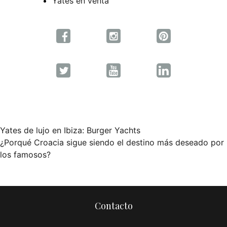
Yates en venta
Yates de lujo en Ibiza: Burger Yachts
Navegación
¿Porqué Croacia sigue siendo el destino más deseado por
los famosos?
de
entradas
Contacto