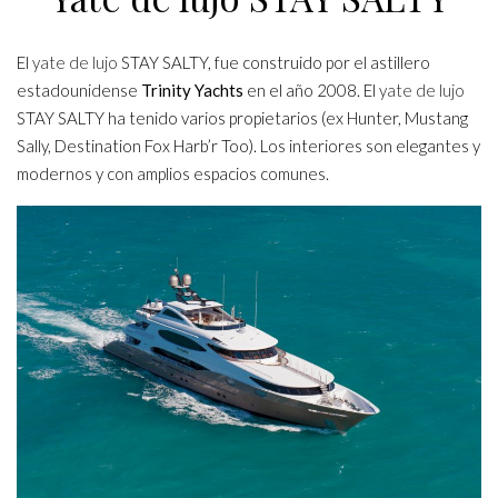
El
yate de lujo
STAY SALTY, fue construido por el astillero
estadounidense
Trinity Yachts
en el año 2008. El
yate de lujo
STAY SALTY ha tenido varios propietarios (ex Hunter, Mustang
Sally, Destination Fox Harb’r Too). Los interiores son elegantes y
modernos y con amplios espacios comunes.