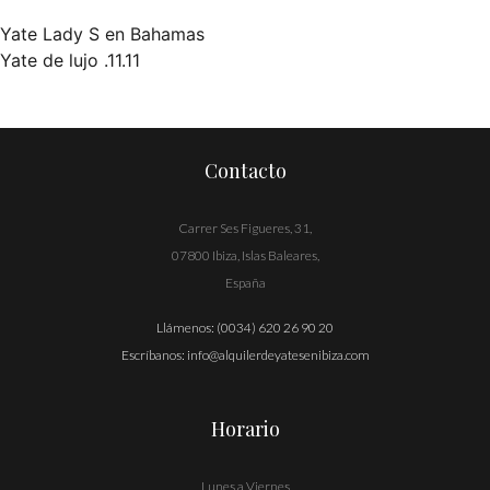
Yate Lady S en Bahamas
Navegación
Yate de lujo .11.11
de
entradas
Contacto
Carrer Ses Figueres, 31,
07800 Ibiza, Islas Baleares,
España
Llámenos:
(0034) 620 26 90 20
Escríbanos:
info@alquilerdeyatesenibiza.com
Horario
Lunes a Viernes