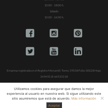
10:00 - 18:00 h.
Sábado
10:00 - 14:00 h.
Empresa registrada en el Registro Mercantil: Tomo: 39538 Folio: 00028 Hoja:
349493. B-64533318
ALQUILE SU YATE
VENTA DE YATES
TRABAJE CON NOSOTROS
Utilizamos cookies para asegurar que damos la mejor
experiencia al usuario en nuestra web. Si sigue utilizando este
© Copyright 1990-2026
ALQUILER DE YATES EN IBIZA S.L.
sitio asumiremos que está de acuerdo.
Más información
Aceptar