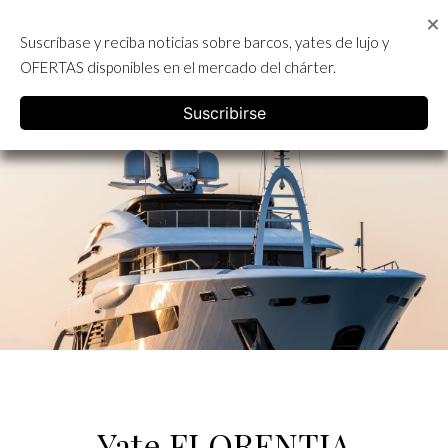
Skip
to
Suscríbase y reciba noticias sobre barcos, yates de lujo y
content
ALQUILER DE YATES EN IBIZA
OFERTAS disponibles en el mercado del chárter.
English
Suscribirse
Yate FLORENTIA