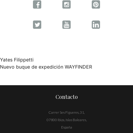
Yates Filippetti
Navegación
Nuevo buque de expedición WAYFINDER
de
entradas
Contacto
Carrer Ses Figueres, 31,
07800 Ibiza, Islas Baleares,
España