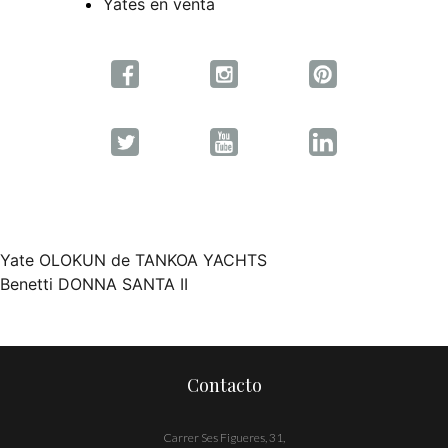
Yates en venta
Yate OLOKUN de TANKOA YACHTS
Navegación
Benetti DONNA SANTA II
de
entradas
Contacto
Carrer Ses Figueres, 31,