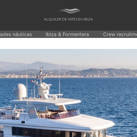
ALQUILER DE YATES EN IBIZA
dades náuticas
Ibiza & Formentera
Crew recruitm