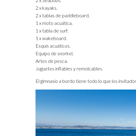
2 x Seabobs.
2 x kayaks.
2 x tablas de paddleboard.
1 x moto acuática.
1 x tabla de surf.
1 x wakeboard.
Esquís acuáticos.
Equipo de snorkel.
Artes de pesca.
Juguetes inflables y remolcables.
El gimnasio a bordo tiene todo lo que los invitad