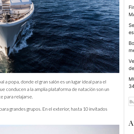
Fi
M
Se
es
Bo
me
Ve
d
MC
al a popa, donde el gran salón es un lugar ideal para el
34
ue conducen a la amplia plataforma de natación son un
e para relajarse.
Bu
 para grandes grupos. En el exterior, hasta 10 invitados
A