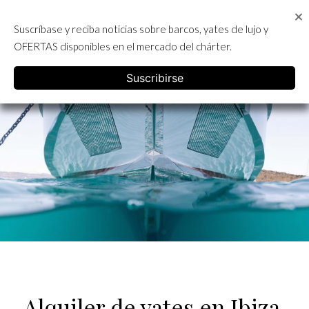
Skip
to
Suscríbase y reciba noticias sobre barcos, yates de lujo y
content
ALQUILER DE YATES EN IBIZA
OFERTAS disponibles en el mercado del chárter.
English
Suscribirse
Alquiler de yates en Ibiza.