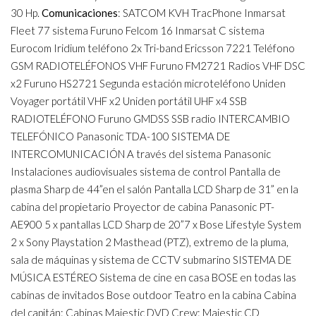
30 Hp.
Comunicaciones
: SATCOM KVH TracPhone Inmarsat
Fleet 77 sistema Furuno Felcom 16 Inmarsat C sistema
Eurocom Iridium teléfono 2x Tri-band Ericsson 7221 Teléfono
GSM RADIOTELÉFONOS VHF Furuno FM2721 Radios VHF DSC
x2 Furuno HS2721 Segunda estación microteléfono Uniden
Voyager portátil VHF x2 Uniden portátil UHF x4 SSB
RADIOTELÉFONO Furuno GMDSS SSB radio INTERCAMBIO
TELEFÓNICO Panasonic TDA-100 SISTEMA DE
INTERCOMUNICACIÓN A través del sistema Panasonic
Instalaciones audiovisuales sistema de control Pantalla de
plasma Sharp de 44”en el salón Pantalla LCD Sharp de 31” en la
cabina del propietario Proyector de cabina Panasonic PT-
AE900 5 x pantallas LCD Sharp de 20”7 x Bose Lifestyle System
2 x Sony Playstation 2 Masthead (PTZ), extremo de la pluma,
sala de máquinas y sistema de CCTV submarino SISTEMA DE
MÚSICA ESTÉREO Sistema de cine en casa BOSE en todas las
cabinas de invitados Bose outdoor Teatro en la cabina Cabina
del capitán: Cabinas Majestic DVD Crew: Majestic CD