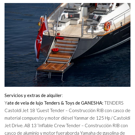
Servicios y extras de alquiler
:
Y
ate de vela de lujo Tenders & Toys de GANESHA:
TENDERS
Castoldi Jet 18 ‘Guest Tender – Construcción RIB con casco de
material compuesto y motor diésel Yanmar de 125 Hp / Castoldi
Jet Drive. AB 13 ‘Inflable Crew Tender – Construcción RIB con
casco de aluminio y motor fueraborda Yamaha de gasolina de