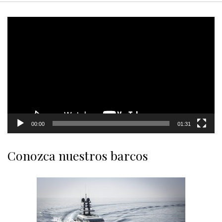
Video
Player
00:00
01:31
Conozca nuestros barcos