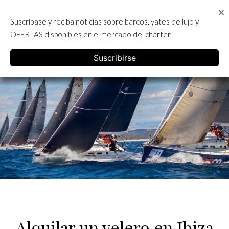
Skip
to
Suscríbase y reciba noticias sobre barcos, yates de lujo y
content
ALQUILER DE YATES EN IBIZA
OFERTAS disponibles en el mercado del chárter.
English
Suscribirse
Alquilar un velero en Ibiza