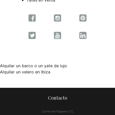
Yates en venta
Alquilar un barco o un yate de lujo
Navegación
Alquilar un velero en Ibiza
de
entradas
Contacto
Carrer Ses Figueres, 31,