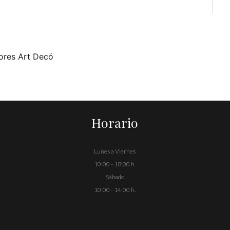
ores Art Decó
Horario
Lunes a Viernes
10:00 - 18:00 h.
Sábado
10:00 - 14:00 h.