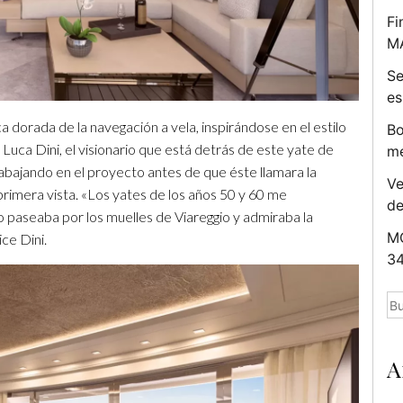
Fi
M
Se
es
dorada de la navegación a vela, inspirándose en el estilo
Bo
uca Dini, el visionario que está detrás de este yate de
me
rabajando en el proyecto antes de que éste llamara la
Ve
rimera vista. «Los yates de los años 50 y 60 me
d
 paseaba por los muelles de Viareggio y admiraba la
MC
ce Dini.
34
Bu
A