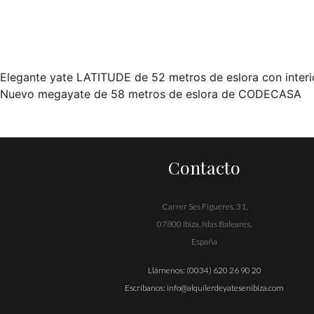
Elegante yate LATITUDE de 52 metros de eslora con interi
Navegación
Nuevo megayate de 58 metros de eslora de CODECASA
de
entradas
Contacto
Carrer Ses Figueres, 31,
07800 Ibiza, Islas Baleares,
España
Llámenos:
(0034) 620 26 90 20
Escríbanos:
info@alquilerdeyatesenibiza.com