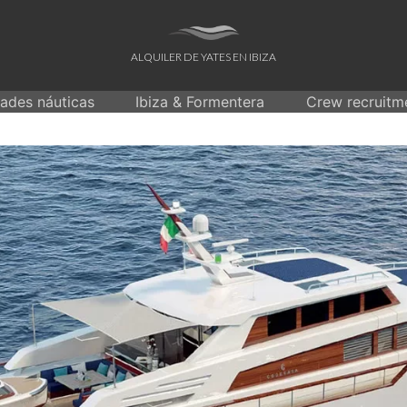
ALQUILER DE YATES EN IBIZA
dades náuticas
Ibiza & Formentera
Crew recruitm