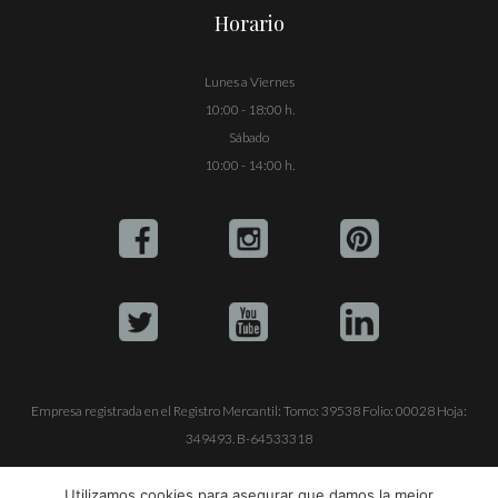
Horario
Lunes a Viernes
10:00 - 18:00 h.
Sábado
10:00 - 14:00 h.
Empresa registrada en el Registro Mercantil: Tomo: 39538 Folio: 00028 Hoja:
349493. B-64533318
ALQUILE SU YATE
VENTA DE YATES
TRABAJE CON NOSOTROS
Utilizamos cookies para asegurar que damos la mejor