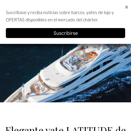
Skip
to
Suscríbase y reciba noticias sobre barcos, yates de lujo y
content
ALQUILER DE YATES EN IBIZA
OFERTAS disponibles en el mercado del chárter.
English
Suscribirse
Elegante yate LATITUDE de