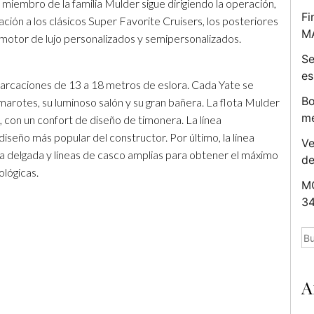
miembro de la familia Mulder sigue dirigiendo la operación,
Fi
ción a los clásicos Super Favorite Cruisers, los posteriores
M
motor de lujo personalizados y semipersonalizados.
Se
es
barcaciones de 13 a 18 metros de eslora. Cada Yate se
Bo
amarotes, su luminoso salón y su gran bañera. La flota Mulder
me
 con un confort de diseño de timonera. La línea
iseño más popular del constructor. Por último, la línea
Ve
oa delgada y líneas de casco amplias para obtener el máximo
d
lógicas.
MC
34
Bu
A