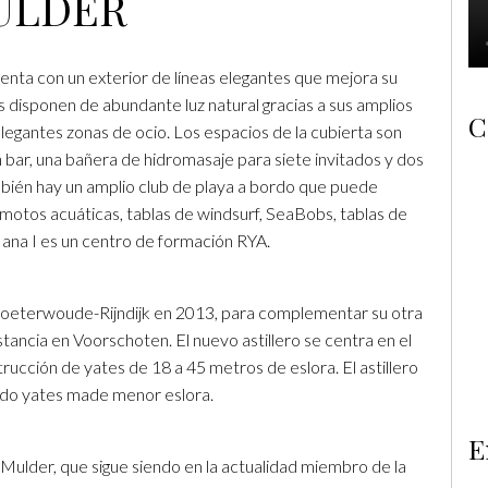
ULDER
enta con un exterior de líneas elegantes que mejora su
s disponen de abundante luz natural gracias a sus amplios
C
egantes zonas de ocio. Los espacios de la cubierta son
bar, una bañera de hidromasaje para siete invitados y dos
mbién hay un amplio club de playa a bordo que puede
otos acuáticas, tablas de windsurf, SeaBobs, tablas de
Mana I es un centro de formación RYA.
n Zoeterwoude-Rijndijk en 2013, para complementar su otra
stancia en Voorschoten. El nuevo astillero se centra en el
ucción de yates de 18 a 45 metros de eslora. El astillero
do yates made menor eslora.
E
 Mulder, que sigue siendo en la actualidad miembro de la