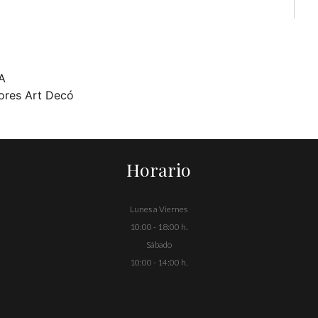
IA
ores Art Decó
Horario
Lunes a Viernes
10:00 - 18:00 h.
Sábado
10:00 - 14:00 h.