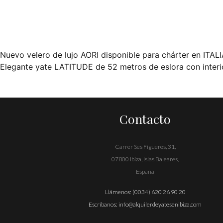
Nuevo velero de lujo AORI disponible para chárter en ITAL
Navegación
Elegante yate LATITUDE de 52 metros de eslora con interi
de
entradas
Contacto
Carrer Ses Figueres, 31,
07800 Ibiza, Islas Baleares,
España
Llámenos:
(0034) 620 26 90 20
Escríbanos:
info@alquilerdeyatesenibiza.com