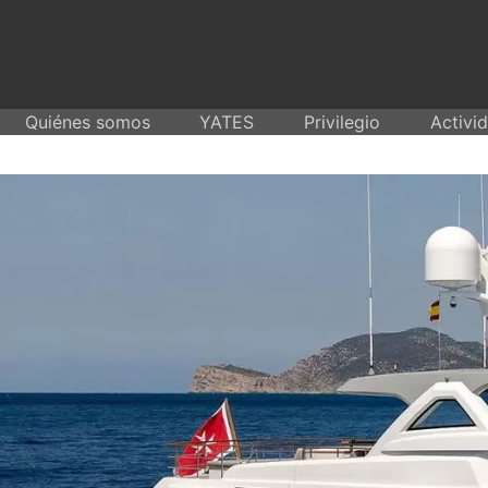
Skip
to
content
Quiénes somos
YATES
Privilegio
Activi