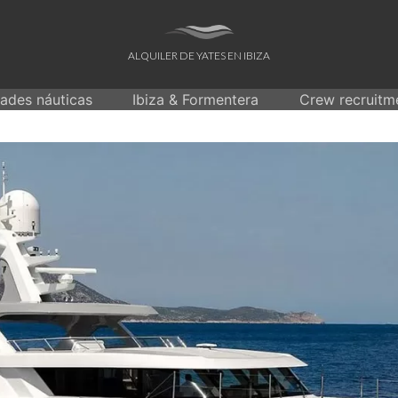
ALQUILER DE YATES EN IBIZA
dades náuticas
Ibiza & Formentera
Crew recruitm