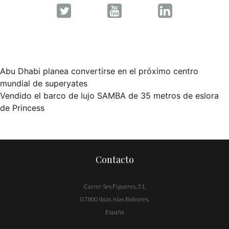
Abu Dhabi planea convertirse en el próximo centro
Navegación
mundial de superyates
Vendido el barco de lujo SAMBA de 35 metros de eslora
de
de Princess
entradas
Contacto
Carrer Ses Figueres, 31,
07800 Ibiza, Islas Baleares,
España