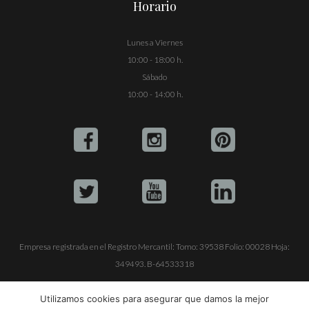
Horario
Lunes a Viernes
10:00 - 18:00 h.
Sábado
10:00 - 14:00 h.
Empresa registrada en el Registro Mercantil: Tomo: 39538 Folio: 00028 Hoja:
349493. B-64533318
ALQUILE SU YATE
VENTA DE YATES
TRABAJE CON NOSOTROS
Utilizamos cookies para asegurar que damos la mejor