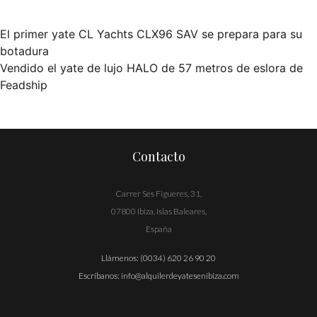
El primer yate CL Yachts CLX96 SAV se prepara para su
Navegación
botadura
Vendido el yate de lujo HALO de 57 metros de eslora de
de
Feadship
entradas
Contacto
Carrer Ses Figueres, 31,
07800 Ibiza, Islas Baleares,
España
Llámenos:
(0034) 620 26 90 20
Escríbanos:
info@alquilerdeyatesenibiza.com