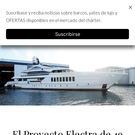
Skip
to
Suscríbase y reciba noticias sobre barcos, yates de lujo y
content
ALQUILER DE YATES EN IBIZA
OFERTAS disponibles en el mercado del chárter.
English
Suscribirse
El Proyecto Electra de 49