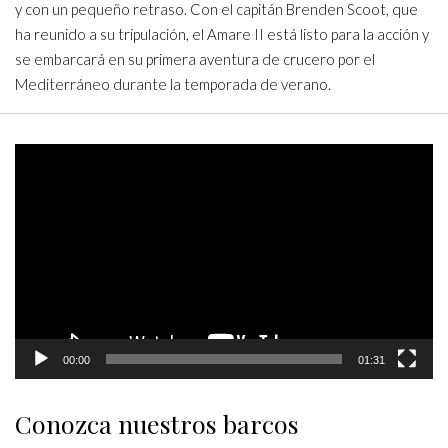
y con un pequeño retraso. Con el capitán Brenden Scoot, que
ha reunido a su tripulación, el Amare II está listo para la acción y
se embarcará en su primera aventura de crucero por el
Mediterráneo durante la temporada de verano.
Video
Player
00:00
01:31
Conozca nuestros barcos