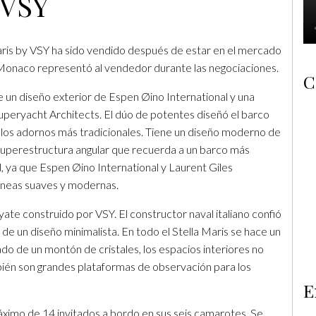
VSY
Maris by VSY ha sido vendido después de estar en el mercado
sMonaco representó al vendedor durante las negociaciones.
C
e un diseño exterior de Espen Øino International y una
uperyacht Architects. El dúo de potentes diseñó el barco
on los adornos más tradicionales. Tiene un diseño moderno de
a superestructura angular que recuerda a un barco más
ad, ya que Espen Øino International y Laurent Giles
líneas suaves y modernas.
yate construido por VSY. El constructor naval italiano confió
ó de un diseño minimalista. En todo el Stella Maris se hace un
ado de un montón de cristales, los espacios interiores no
mbién son grandes plataformas de observación para los
E
máximo de 14 invitados a bordo en sus seis camarotes. Se