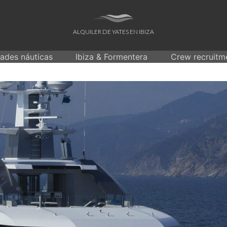
ALQUILER DE YATES EN IBIZA
dades náuticas
Ibiza & Formentera
Crew recruitm