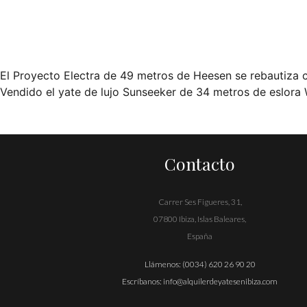
El Proyecto Electra de 49 metros de Heesen se rebautiza 
Navegación
Vendido el yate de lujo Sunseeker de 34 metros de eslora 
de
entradas
Contacto
Carrer Ses Figueres, 31,
07800 Ibiza, Islas Baleares,
España
Llámenos:
(0034) 620 26 90 20
Escríbanos:
info@alquilerdeyatesenibiza.com