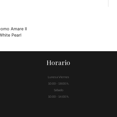
como Amare II
White Pearl
Horario
Lunes a Viernes
10:00 - 18:00 h.
Sábado
10:00 - 14:00 h.