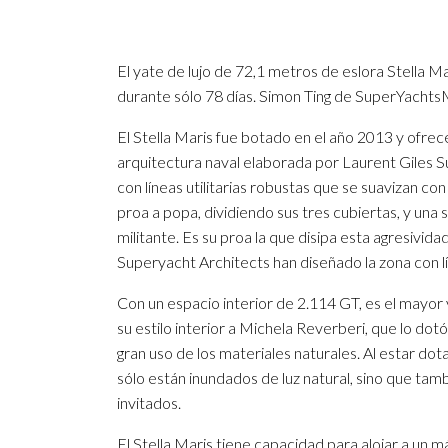
El yate de lujo de 72,1 metros de eslora Stella 
durante sólo 78 días. Simon Ting de SuperYacht
El Stella Maris fue botado en el año 2013 y ofrec
arquitectura naval elaborada por Laurent Giles S
con líneas utilitarias robustas que se suavizan c
proa a popa, dividiendo sus tres cubiertas, y un
militante. Es su proa la que disipa esta agresivid
Superyacht Architects han diseñado la zona con 
Con un espacio interior de 2.114 GT, es el mayor 
su estilo interior a Michela Reverberi, que lo dot
gran uso de los materiales naturales. Al estar dot
sólo están inundados de luz natural, sino que ta
invitados.
El Stella Maris tiene capacidad para alojar a un 