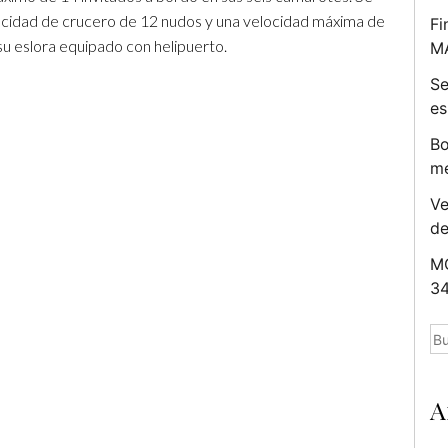
ocidad de crucero de 12 nudos y una velocidad máxima de
Fi
u eslora equipado con helipuerto.
M
Se
es
Bo
me
Ve
d
MC
34
Bu
A