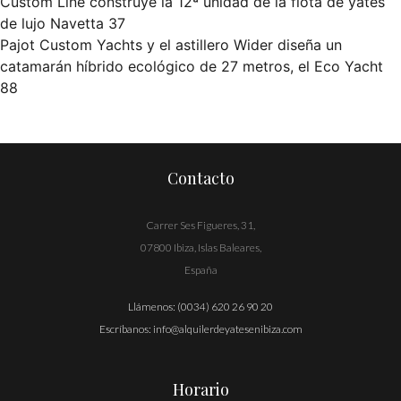
Custom Line construye la 12ª unidad de la flota de yates
Navegación
de lujo Navetta 37
Pajot Custom Yachts y el astillero Wider diseña un
de
catamarán híbrido ecológico de 27 metros, el Eco Yacht
entradas
88
Contacto
Carrer Ses Figueres, 31,
07800 Ibiza, Islas Baleares,
España
Llámenos:
(0034) 620 26 90 20
Escríbanos:
info@alquilerdeyatesenibiza.com
Horario