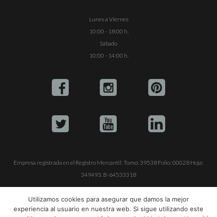
Lunes a Viernes
10:00 - 18:00 h.
Sábado
10:00 - 14:00 h.
Empresa registrada en el Registro Mercantil: Tomo: 39538 Folio: 00028 Hoja:
349493. B-64533318
ALQUILE SU YATE
VENTA DE YATES
TRABAJE CON NOSOTROS
Utilizamos cookies para asegurar que damos la mejor
experiencia al usuario en nuestra web. Si sigue utilizando este
© Copyright 1990-2026
ALQUILER DE YATES EN IBIZA S.L.