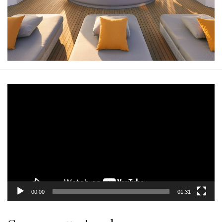
Video
Player
00:00
01:31