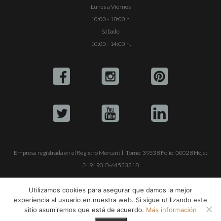
Lunes a Viernes
10:00 - 18:00 h.
Sábado
10:00 - 14:00 h.
Empresa registrada en el Registro Mercantil: Tomo: 39538 Folio: 00028 Hoja:
349493. B-64533318
ALQUILE SU YATE
VENTA DE YATES
TRABAJE CON NOSOTROS
Utilizamos cookies para asegurar que damos la mejor
experiencia al usuario en nuestra web. Si sigue utilizando este
© Copyright 1990-2026
ALQUILER DE YATES EN IBIZA S.L.
sitio asumiremos que está de acuerdo.
Más información