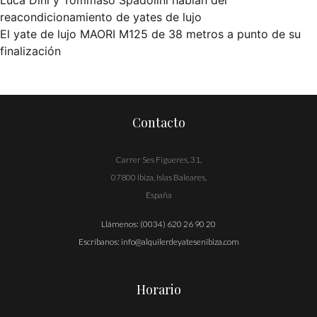
Luca Dini y Tommaso Spadolini hablan del
Navegación
reacondicionamiento de yates de lujo
El yate de lujo MAORI M125 de 38 metros a punto de su
de
finalización
entradas
Contacto
Carrer Ses Figueres, 31,
07800 Ibiza, Islas Baleares,
España
Llámenos:
(0034) 620 26 90 20
Escríbanos:
info@alquilerdeyatesenibiza.com
Horario