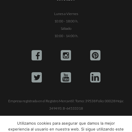
Lunes a Viernes
10:00 - 18:00 h.
Sábado
10:00 - 14:00 h.
Empresa registrada en el Registro Mercantil: Tomo: 39538 Folio: 00028 Hoja:
349493. B-64533318
ALQUILE SU YATE
VENTA DE YATES
TRABAJE CON NOSOTROS
Utilizamos cookies para asegurar que damos la mejor
experiencia al usuario en nuestra web. Si sigue utilizando este