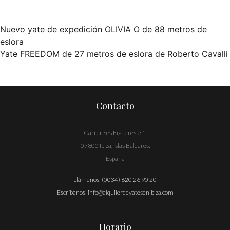
Nuevo yate de expedición OLIVIA O de 88 metros de
Navegación
eslora
Yate FREEDOM de 27 metros de eslora de Roberto Cavalli
de
entradas
Contacto
Carrer Ses Figueres, 31,
07800 Ibiza, Islas Baleares,
España
Llámenos:
(0034) 620 26 90 20
Escríbanos:
info@alquilerdeyatesenibiza.com
Horario