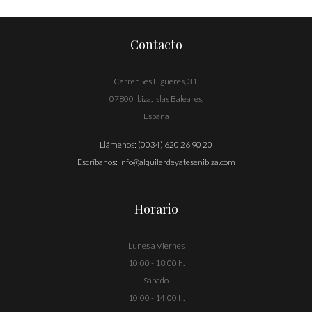
de
entradas
Contacto
Carrer Ses Figueres, 31,
07800 Ibiza, Islas Baleares,
España
Llámenos:
(0034) 620 26 90 20
Escríbanos:
info@alquilerdeyatesenibiza.com
Horario
Lunes a Viernes
10:00 - 18:00 h.
Sábado
10:00 - 14:00 h.