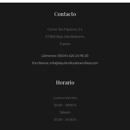
Contacto
Carrer Ses Figueres, 31,
07800 Ibiza, Islas Baleares,
España
Llámenos:
(0034) 620 26 90 20
Escríbanos:
info@alquilerdeyatesenibiza.com
Horario
Lunes a Viernes
10:00 - 18:00 h.
Sábado
10:00 - 14:00 h.