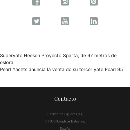
Superyate Heesen Proyecto Sparta, de 67 metros de
Navegación
eslora
Pearl Yachts anuncia la venta de su tercer yate Pearl 95
de
entradas
Contacto
Carrer Ses Figueres, 31,
07800 Ibiza, Islas Baleares,
España