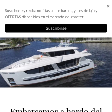
Skip
to
Suscríbase y reciba noticias sobre barcos, yates de lujo y
content
ALQUILER DE YATES EN IBIZA
OFERTAS disponibles en el mercado del chárter.
English
Suscribirse
Embarcamos a bordo del