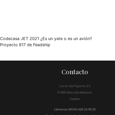
Codecasa JET 2021 ¿Es un yate o es un avión?
Navegación
Proyecto 817 de Feadship
de
entradas
Contacto
Carrer Ses Figueres, 31,
07800 Ibiza, Islas Baleares,
España
Llámenos:
(0034) 620 26 90 20