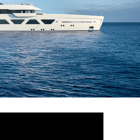
deo
ayer