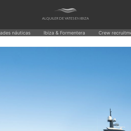
ALQUILER DE YATES EN IBIZA
dades náuticas
Ibiza & Formentera
Crew recruitm