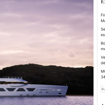
E
Fi
M
Se
es
Bo
me
Ve
d
MC
34
Bu