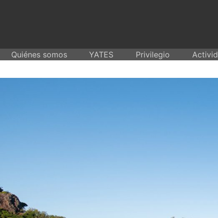
Skip
to
content
Quiénes somos
YATES
Privilegio
Activi