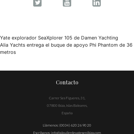
Yate explorador SeaXplorer 105 de Damen Yachting
Navegación
Alia Yachts entrega el buque de apoyo Phi Phantom de 36
metros
de
entradas
Contacto
Carrer Ses Figueres, 31,
07800 Ibiza, Islas Baleares,
España
Llámenos:
(0034) 620 26 90 20
Escríbanos:
info@alquilerdeyatesenibiza.com