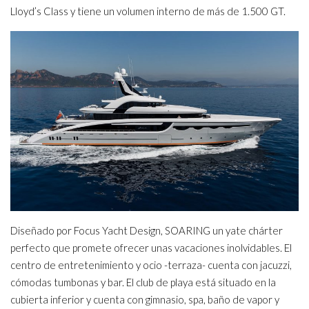
Lloyd’s Class y tiene un volumen interno de más de 1.500 GT.
Diseñado por Focus Yacht Design, SOARING un yate chárter
perfecto que promete ofrecer unas vacaciones inolvidables. El
centro de entretenimiento y ocio -terraza- cuenta con jacuzzi,
cómodas tumbonas y bar. El club de playa está situado en la
cubierta inferior y cuenta con gimnasio, spa, baño de vapor y