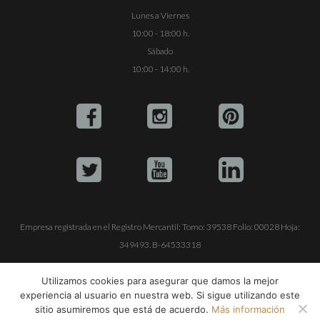
Lunes a Viernes
10:00 - 18:00 h.
Sábado
10:00 - 14:00 h.
Empresa registrada en el Registro Mercantil: Tomo: 39538 Folio: 00028 Hoja:
349493. B-64533318
ALQUILE SU YATE
VENTA DE YATES
TRABAJE CON NOSOTROS
Utilizamos cookies para asegurar que damos la mejor
experiencia al usuario en nuestra web. Si sigue utilizando este
© Copyright 1990-2026
ALQUILER DE YATES EN IBIZA S.L.
sitio asumiremos que está de acuerdo.
Más información