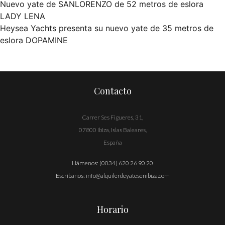
Nuevo yate de SANLORENZO de 52 metros de eslora
Navegación
LADY LENA
Heysea Yachts presenta su nuevo yate de 35 metros de
de
eslora DOPAMINE
entradas
Contacto
Carrer Ses Figueres, 31,
07800 Ibiza, Islas Baleares,
España
Llámenos:
(0034) 620 26 90 20
Escríbanos:
info@alquilerdeyatesenibiza.com
Horario