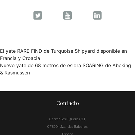
El yate RARE FIND de Turquoise Shipyard disponible en
Navegación
Francia y Croacia
Nuevo yate de 68 metros de eslora SOARING de Abeking
de
& Rasmussen
entradas
Contacto
Carrer Ses Figueres, 31,
07800 Ibiza, Islas Baleares,
España