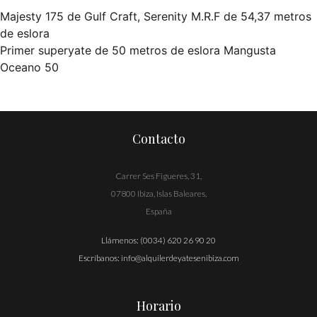
Majesty 175 de Gulf Craft, Serenity M.R.F de 54,37 metros
Navegación
de eslora
Primer superyate de 50 metros de eslora Mangusta
de
Oceano 50
entradas
Contacto
Carrer Ses Figueres, 31,
07800 Ibiza, Islas Baleares,
España
Llámenos:
(0034) 620 26 90 20
Escríbanos:
info@alquilerdeyatesenibiza.com
Horario