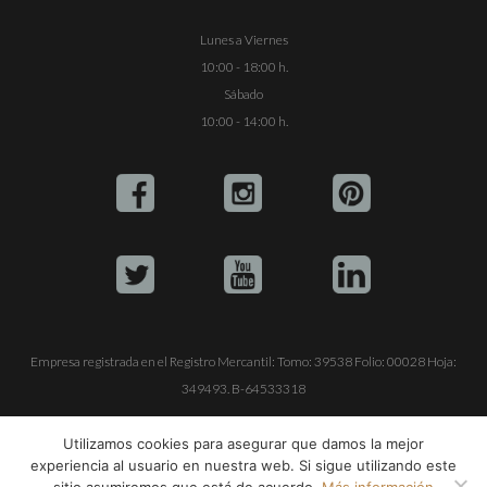
Lunes a Viernes
10:00 - 18:00 h.
Sábado
10:00 - 14:00 h.
Empresa registrada en el Registro Mercantil: Tomo: 39538 Folio: 00028 Hoja:
349493. B-64533318
ALQUILE SU YATE
VENTA DE YATES
TRABAJE CON NOSOTROS
Utilizamos cookies para asegurar que damos la mejor
experiencia al usuario en nuestra web. Si sigue utilizando este
© Copyright 1990-2026
ALQUILER DE YATES EN IBIZA S.L.