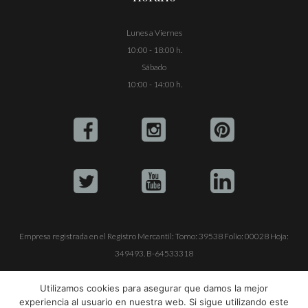
Lunes a Viernes
10:00 - 18:00 h.
Sábado
10:00 - 14:00 h.
Empresa registrada en el Registro Mercantil: Tomo: 39538 Folio: 00028 Hoja:
349493. B-64533318
ALQUILE SU YATE
VENTA DE YATES
TRABAJE CON NOSOTROS
Utilizamos cookies para asegurar que damos la mejor
experiencia al usuario en nuestra web. Si sigue utilizando este