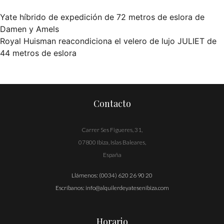
Yate híbrido de expedición de 72 metros de eslora de
Navegación
Damen y Amels
Royal Huisman reacondiciona el velero de lujo JULIET de
de
44 metros de eslora
entradas
Contacto
Carrer Ses Figueres, 31,
07800 Ibiza, Islas Baleares,
España
Llámenos:
(0034) 620 26 90 20
Escríbanos:
info@alquilerdeyatesenibiza.com
Horario