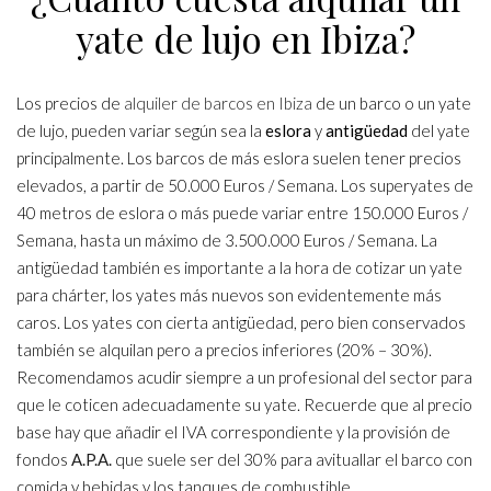
yate de lujo en Ibiza?
Los precios de
alquiler de barcos en Ibiza
de un barco o un yate
de lujo, pueden variar según sea la
eslora
y
antigüedad
del yate
principalmente. Los barcos de más eslora suelen tener precios
elevados, a partir de 50.000 Euros / Semana. Los superyates de
40 metros de eslora o más puede variar entre 150.000 Euros /
Semana, hasta un máximo de 3.500.000 Euros / Semana. La
antigüedad también es importante a la hora de cotizar un yate
para chárter, los yates más nuevos son evidentemente más
caros. Los yates con cierta antigüedad, pero bien conservados
también se alquilan pero a precios inferiores (20% – 30%).
Recomendamos acudir siempre a un profesional del sector para
que le coticen adecuadamente su yate. Recuerde que al precio
base hay que añadir el IVA correspondiente y la provisión de
fondos
A.P.A.
que suele ser del 30% para avituallar el barco con
comida y bebidas y los tanques de combustible.