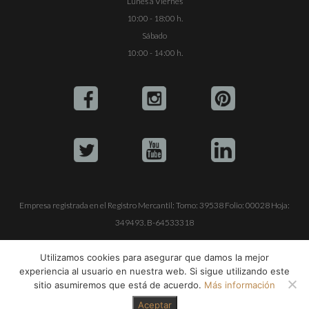
Lunes a Viernes
10:00 - 18:00 h.
Sábado
10:00 - 14:00 h.
Empresa registrada en el Registro Mercantil: Tomo: 39538 Folio: 00028 Hoja:
349493. B-64533318
ALQUILE SU YATE
VENTA DE YATES
TRABAJE CON NOSOTROS
Utilizamos cookies para asegurar que damos la mejor
experiencia al usuario en nuestra web. Si sigue utilizando este
© Copyright 1990-2026
ALQUILER DE YATES EN IBIZA S.L.
sitio asumiremos que está de acuerdo.
Más información
Aceptar