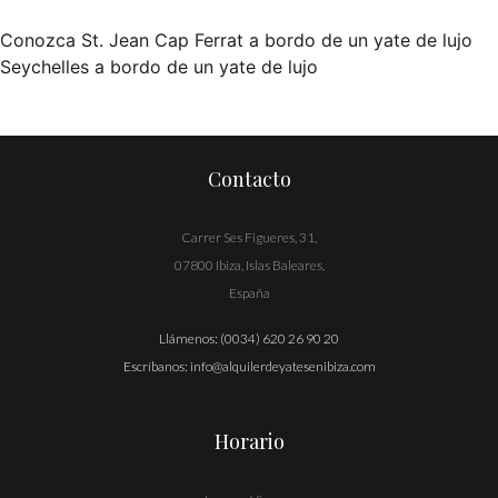
Conozca St. Jean Cap Ferrat a bordo de un yate de lujo
Navegación
Seychelles a bordo de un yate de lujo
de
entradas
Contacto
Carrer Ses Figueres, 31,
07800 Ibiza, Islas Baleares,
España
Llámenos:
(0034) 620 26 90 20
Escríbanos:
info@alquilerdeyatesenibiza.com
Horario