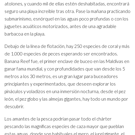
atolones, y cuando mil de ellas estén deshabitadas, encontrará
seguro una playa increíble tras otra. Pase la mañana practicando
submarinismo, esnórquel en las aguas poco profundas o con los
juguetes acuáticos motorizados, antes de una agradable
barbacoa en la playa.
Debajo de la línea de flotación, hay 250 especies de coral y más
de 1.000 especies de peces esperando ser encontrados.
Banana Reef fue, el primer enclave de buceo en las Maldivas en
ganar fama mundial, y con profundidades que van desde los 5
metros a los 30 metros, es un gran lugar para buceadores
principiantes y experimentados, que deseen explorar los
pináculos y voladizos en una inmersión nocturna, desde el pez
león, el pez globo y las almejas gigantes, hay todo un mundo por
descubrir.
Los amantes de la pesca podrían pasar todo el chárter
pescando las magníficas especies de caza mayor que pueblan
estas aguas, donde son habituales el mero, el jurel gigante, el