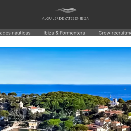
ALQUILER DE YATES EN IBIZA
dades náuticas
Ibiza & Formentera
Crew recruitm