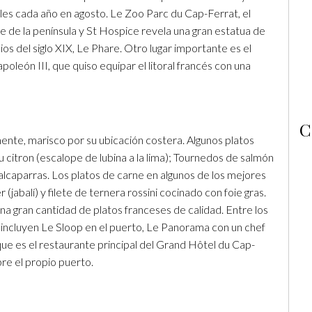
les cada año en agosto. Le Zoo Parc du Cap-Ferrat, el
te de la península y St Hospice revela una gran estatua de
pios del siglo XIX, Le Phare. Otro lugar importante es el
león III, que quiso equipar el litoral francés con una
C
ente, marisco por su ubicación costera. Algunos platos
u citron (escalope de lubina a la lima); Tournedos de salmón
n alcaparras. Los platos de carne en algunos de los mejores
(jabalí) y filete de ternera rossini cocinado con foie gras.
 gran cantidad de platos franceses de calidad. Entre los
 incluyen Le Sloop en el puerto, Le Panorama con un chef
que es el restaurante principal del Grand Hôtel du Cap-
bre el propio puerto.