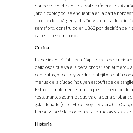
donde se celebra el Festival de Ópera Les Azuria
jardín zoológico, se encuentra en la parte noroes
bronce de la Virgen y el Niño y la capilla de princi
semáforo, construido en 1862 por decisión de Napo
cadena de semáforos.
Cocina
La cocina en Saint-Jean-Cap-Ferrat es principalm
deliciosos que vale la pena probar son el mérou a
con trufas, bacalao y verduras al ajillo o patín co
menús de la ciudad incluyen estouffade de sanglier 
Esta es simplemente una pequeña selección de una
restaurantes gourmet que vale la pena probar se
galardonado (en el Hôtel Royal Riviera), Le Cap, 
Ferrat y La Voile d’or con sus hermosas vistas so
Historia