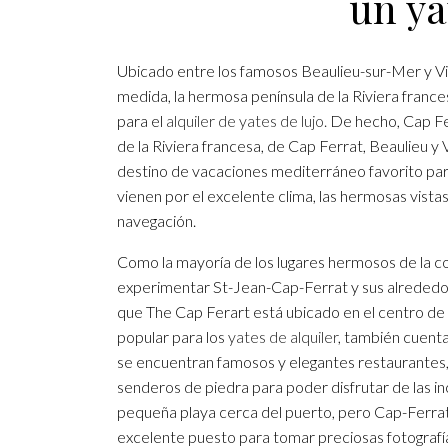
un ya
Ubicado entre los famosos Beaulieu-sur-Mer y V
medida, la hermosa península de la Riviera franc
para el
alquiler de yates de lujo.
De hecho, Cap Fer
de la Riviera francesa, de Cap Ferrat, Beaulieu y 
destino de vacaciones mediterráneo favorito par
vienen por el excelente clima, las hermosas vistas
navegación.
Como la mayoría de los lugares hermosos de la c
experimentar St-Jean-Cap-Ferrat y sus alrededore
que The Cap Ferart está ubicado en el centro de
popular para los
yates de alquiler
, también cuent
se encuentran famosos y elegantes restaurantes, 
senderos de piedra para poder disfrutar de las inc
pequeña playa cerca del puerto, pero Cap-Ferrat 
excelente puesto para tomar preciosas fotografí