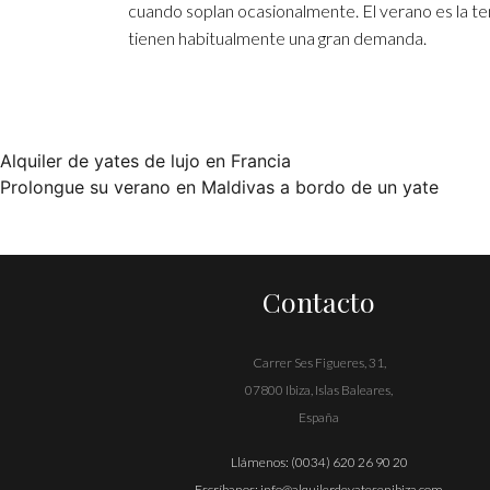
cuando soplan ocasionalmente. El verano es la t
tienen habitualmente una gran demanda.
Alquiler de yates de lujo en Francia
Navegación
Prolongue su verano en Maldivas a bordo de un yate
de
entradas
Contacto
Carrer Ses Figueres, 31,
07800 Ibiza, Islas Baleares,
España
Llámenos:
(0034) 620 26 90 20
Escríbanos:
info@alquilerdeyatesenibiza.com