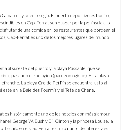
 amarres y buen refugio. El puerto deportivo es bonito,
cindibles en Cap-Ferrat son pasear por la península a lo
disfrutar de una comida en los restaurantes que bordean el
osos, Cap-Ferrat es uno de los mejores lugares del mundo
oma al sureste del puerto y la playa Passable, que se
cipal, pasando el zoológico (parc zoologique). Esta playa
llefranche. La playa Cro de Peï Pin se encuentra justo al
el este en la Baie des Fourmis y el Tete de Chene.
t es históricamente uno de los hoteles con más glamour
el, George W. Bush y Bill Clinton y la princesa Louise, la
Rothschild en el Cap Ferrat es otro punto de interés y es