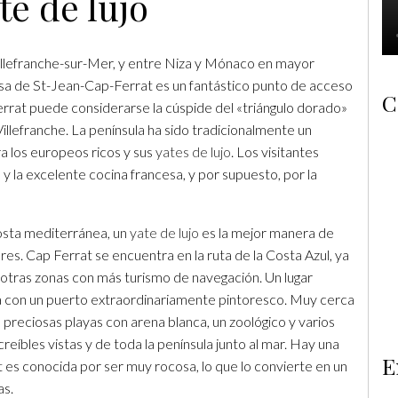
te de lujo
illefranche-sur-Mer, y entre Niza y Mónaco en mayor
esa de St-Jean-Cap-Ferrat es un fantástico punto de acceso
C
rat puede considerarse la cúspide del «triángulo dorado»
Villefranche. La península ha sido tradicionalmente un
a los europeos ricos y sus
yates de lujo
. Los visitantes
 y la excelente cocina francesa, y por supuesto, por la
osta mediterránea, un
yate de lujo
es la mejor manera de
s. Cap Ferrat se encuentra en la ruta de la Costa Azul, ya
 otras zonas con más turismo de navegación. Un lugar
a con un puerto extraordinariamente pintoresco. Muy cerca
preciosas playas con arena blanca, un zoológico y varios
reíbles vistas y de toda la península junto al mar. Hay una
E
es conocida por ser muy rocosa, lo que lo convierte en un
as.