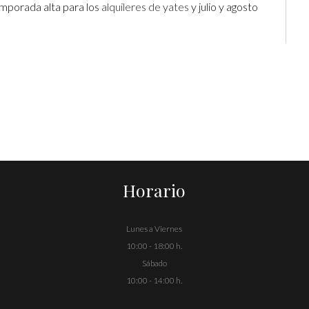
emporada alta para los
alquileres de yates
y julio y agosto
Horario
Lunes a Viernes
10:00 - 18:00 h.
Sábado
10:00 - 14:00 h.