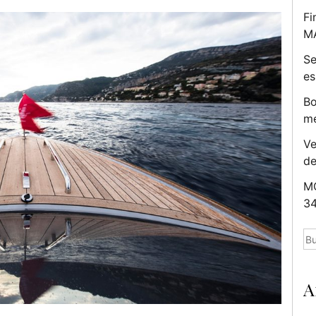
Fi
M
Se
es
Bo
me
Ve
d
MC
34
Bu
A