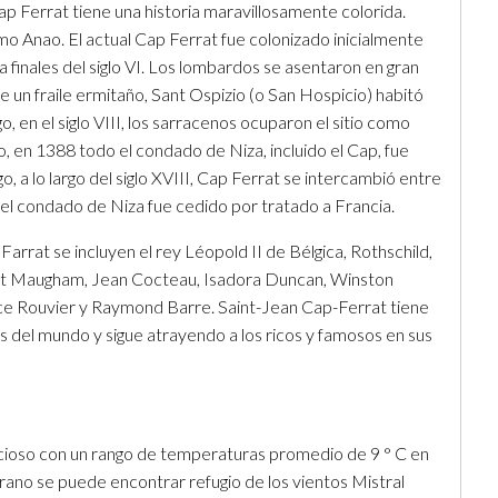
 Ferrat tiene una historia maravillosamente colorida.
mo Anao. El actual Cap Ferrat fue colonizado inicialmente
 a finales del siglo VI. Los lombardos se asentaron en gran
e un fraile ermitaño, Sant Ospizio (o San Hospicio) habitó
o, en el siglo VIII, los sarracenos ocuparon el sitio como
go, en 1388 todo el condado de Niza, incluido el Cap, fue
 a lo largo del siglo XVIII, Cap Ferrat se intercambió entre
el condado de Niza fue cedido por tratado a Francia.
rrat se incluyen el rey Léopold II de Bélgica, Rothschild,
rset Maugham, Jean Cocteau, Isadora Duncan, Winston
ice Rouvier y Raymond Barre. Saint-Jean Cap-Ferrat tiene
s del mundo y sigue atrayendo a los ricos y famosos en sus
icioso con un rango de temperaturas promedio de 9 ° C en
erano se puede encontrar refugio de los vientos Mistral