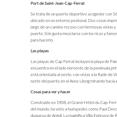
Port de Saint-Jean-Cap-Ferrat
Se trata de un puerto deportivo acogedor con 560
ubicado en un entorno peatonal. Dos cosas impres
largo de un camino rocoso con hermosas vistas y 
puerto. Si le gusta mezclarse con los ricos y fam
para hacerlo.
Las playas
Las playas de Cap Ferrat incluyen la playa de Pal
encuentra en el lado noroeste de la península prin
está orientada al oeste, con vistas a la Rade de Vi
norte del puerto en el Anse Lilong mirando hacia 
Cosas para ver y hacer
Construido en 1908, el Grand-Hôtel du Cap-Ferra
del mundo, ha visto a huéspedes como Paul Deschan
duquesa de Argyll. La magnífica Villa Ephrussi de 