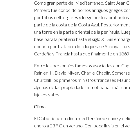
Como gran parte del Mediterráneo, Saint Jean Cap
Primero fue conocido por los antiguos griegos co
por tribus celto-ligures y luego por los lombardos
parte de la costa de la Costa Azul. Posteriorment
una torre en la parte oriental de la península. Lueg
base para la piratería hasta el siglo XI. Sin embar
donado por tratado a los duques de Saboya. Luego,
Cerdeña y Francia hasta que finalmente en 1860 
Entre los personajes famosos asociadas con Cap Fa
Rainier III, David Niven, Charlie Chaplin, Some
Churchill, los primeros ministros franceses Maur
algunas de las propiedades inmobiliarias más cara
lujosos yates
.
Clima
El Cabo tiene un clima mediterráneo suave y del
enero a 23 ° C en verano. Con poca lluvia en el v