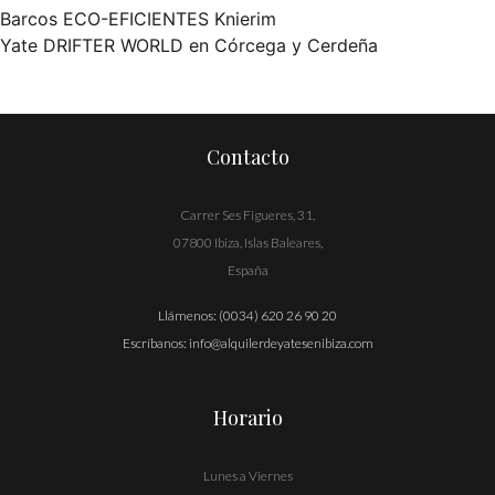
Barcos ECO-EFICIENTES Knierim
Navegación
Yate DRIFTER WORLD en Córcega y Cerdeña
de
entradas
Contacto
Carrer Ses Figueres, 31,
07800 Ibiza, Islas Baleares,
España
Llámenos:
(0034) 620 26 90 20
Escríbanos:
info@alquilerdeyatesenibiza.com
Horario
Lunes a Viernes