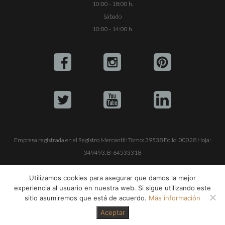
10:00 - 18:00 h.
Sábado
10:00 - 14:00 h.
Empresa registrada en el Registro Mercantil: Tomo: 39538 Folio: 00028 Hoja:
349493. B-64533318
ALQUILE SU YATE
VENTA DE YATES
TRABAJE CON NOSOTROS
Utilizamos cookies para asegurar que damos la mejor
experiencia al usuario en nuestra web. Si sigue utilizando este
© Copyright 1990-2026
ALQUILER DE YATES EN IBIZA S.L.
sitio asumiremos que está de acuerdo.
Más información
Aceptar