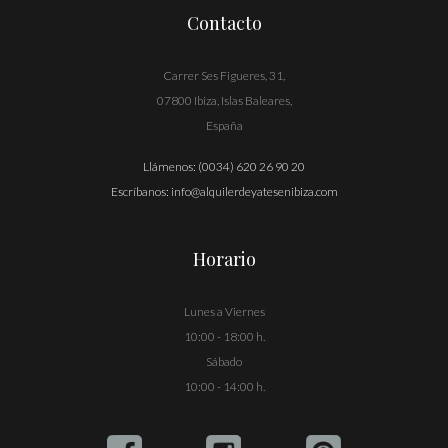
Contacto
Carrer Ses Figueres, 31,
07800 Ibiza, Islas Baleares,
España
Llámenos:
(0034) 620 26 90 20
Escríbanos:
info@alquilerdeyatesenibiza.com
Horario
Lunes a Viernes
10:00 - 18:00 h.
Sábado
10:00 - 14:00 h.