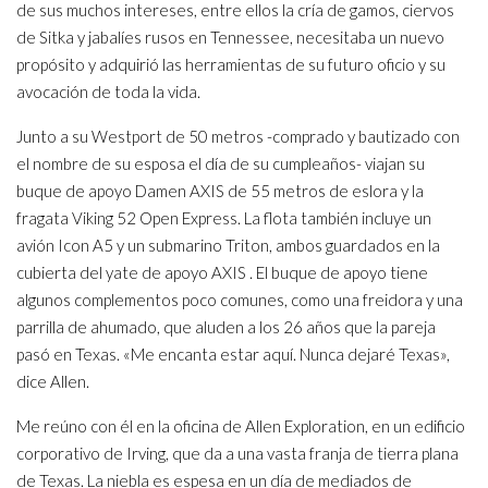
de sus muchos intereses, entre ellos la cría de gamos, ciervos
de Sitka y jabalíes rusos en Tennessee, necesitaba un nuevo
propósito y adquirió las herramientas de su futuro oficio y su
avocación de toda la vida.
Junto a su Westport de 50 metros -comprado y bautizado con
el nombre de su esposa el día de su cumpleaños- viajan su
buque de apoyo Damen AXIS de 55 metros de eslora y la
fragata Viking 52 Open Express. La flota también incluye un
avión Icon A5 y un submarino Triton, ambos guardados en la
cubierta del yate de apoyo AXIS . El buque de apoyo tiene
algunos complementos poco comunes, como una freidora y una
parrilla de ahumado, que aluden a los 26 años que la pareja
pasó en Texas. «Me encanta estar aquí. Nunca dejaré Texas»,
dice Allen.
Me reúno con él en la oficina de Allen Exploration, en un edificio
corporativo de Irving, que da a una vasta franja de tierra plana
de Texas. La niebla es espesa en un día de mediados de