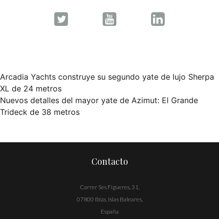
Arcadia Yachts construye su segundo yate de lujo Sherpa
Navegación
XL de 24 metros
Nuevos detalles del mayor yate de Azimut: El Grande
de
Trideck de 38 metros
entradas
Contacto
Carrer Ses Figueres, 31,
07800 Ibiza, Islas Baleares,
España