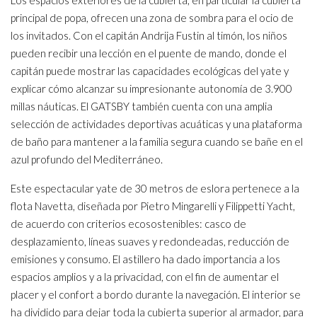
Los espacios exteriores de la cubierta, en particular la cubierta
principal de popa, ofrecen una zona de sombra para el ocio de
los invitados. Con el capitán Andrija Fustin al timón, los niños
pueden recibir una lección en el puente de mando, donde el
capitán puede mostrar las capacidades ecológicas del yate y
explicar cómo alcanzar su impresionante autonomía de 3.900
millas náuticas. El GATSBY también cuenta con una amplia
selección de actividades deportivas acuáticas y una plataforma
de baño para mantener a la familia segura cuando se bañe en el
azul profundo del Mediterráneo.
Este espectacular yate de 30 metros de eslora pertenece a la
flota Navetta, diseñada por Pietro Mingarelli y Filippetti Yacht,
de acuerdo con criterios ecosostenibles: casco de
desplazamiento, líneas suaves y redondeadas, reducción de
emisiones y consumo. El astillero ha dado importancia a los
espacios amplios y a la privacidad, con el fin de aumentar el
placer y el confort a bordo durante la navegación. El interior se
ha dividido para dejar toda la cubierta superior al armador, para