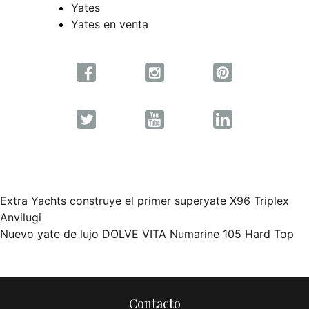
Yates
Yates en venta
Extra Yachts construye el primer superyate X96 Triplex
Navegación
Anvilugi
Nuevo yate de lujo DOLVE VITA Numarine 105 Hard Top
de
entradas
Contacto