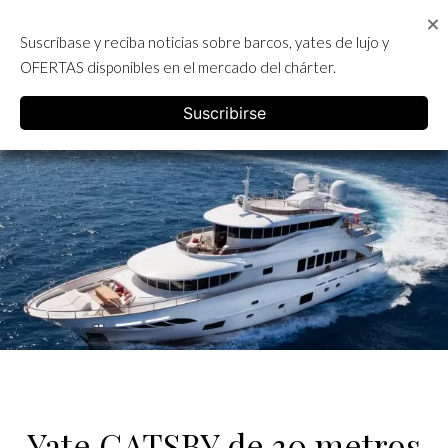
Skip
to
Suscríbase y reciba noticias sobre barcos, yates de lujo y
content
ALQUILER DE YATES EN IBIZA
OFERTAS disponibles en el mercado del chárter.
English
Suscribirse
Yate GATSBY de 30 metros