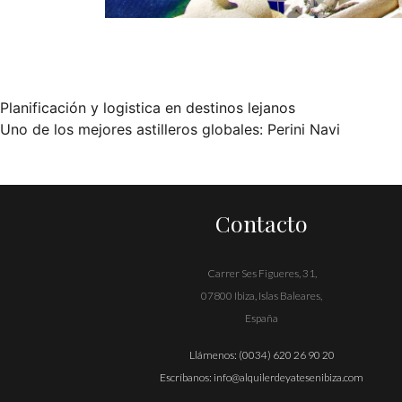
Planificación y logistica en destinos lejanos
Navegación
Uno de los mejores astilleros globales: Perini Navi
de
entradas
Contacto
Carrer Ses Figueres, 31,
07800 Ibiza, Islas Baleares,
España
Llámenos:
(0034) 620 26 90 20
Escríbanos:
info@alquilerdeyatesenibiza.com