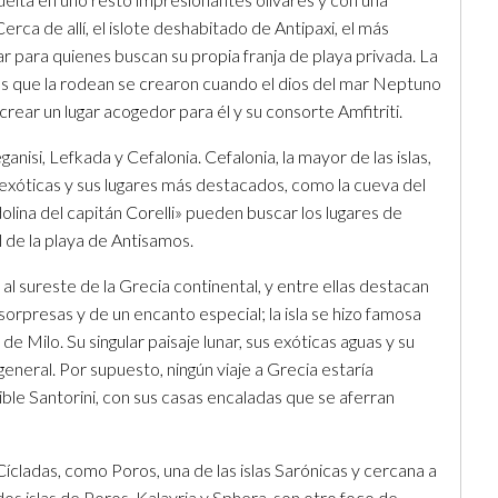
ca de allí, el islote deshabitado de Antipaxi, el más
ar para quienes buscan su propia franja de playa privada. La
as que la rodean se crearon cuando el dios del mar Neptuno
crear un lugar acogedor para él y su consorte Amfitriti.
nisi, Lefkada y Cefalonia. Cefalonia, la mayor de las islas,
 exóticas y sus lugares más destacados, como la cueva del
dolina del capitán Corelli» pueden buscar los lugares de
l de la playa de Antisamos.
al sureste de la Grecia continental, y entre ellas destacan
sorpresas y de un encanto especial; la isla se hizo famosa
de Milo. Su singular paisaje lunar, sus exóticas aguas y su
eneral. Por supuesto, ningún viaje a Grecia estaría
ible Santorini, con sus casas encaladas que se aferran
ícladas, como Poros, una de las islas Sarónicas y cercana a
s islas de Poros, Kalavria y Sphera, son otro foco de