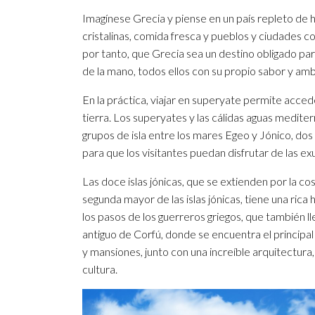
Imagínese Grecia y piense en un país repleto de h
cristalinas, comida fresca y pueblos y ciudades c
por tanto, que Grecia sea un destino obligado para
de la mano, todos ellos con su propio sabor y ambi
En la práctica, viajar en superyate permite accede
tierra. Los superyates y las cálidas aguas medit
grupos de isla entre los mares Egeo y Jónico, dos
para que los visitantes puedan disfrutar de las exu
Las doce islas jónicas, que se extienden por la co
segunda mayor de las islas jónicas, tiene una rica
los pasos de los guerreros griegos, que también ll
antiguo de Corfú, donde se encuentra el principal
y mansiones, junto con una increíble arquitectura
cultura.