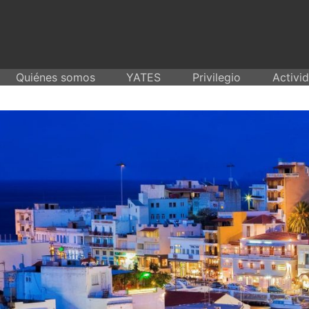
Skip
to
content
Quiénes somos
YATES
Privilegio
Activi