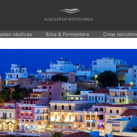
ALQUILER DE YATES EN IBIZA
dades náuticas
Ibiza & Formentera
Crew recruitm