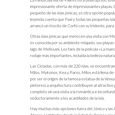
impresionante oferta de impresionantes playas. Cer
pequeño de las islas jónicas, es otra opción popul
leyenda cuenta que Paxi y todas las pequeñas isl
arrancó un trocito de Corfú con su tridente, para 
Otras islas jónicas que merecen una visita son Mega
es conocida por su ambiente relajado, sus playas
lago de Melissani. Los fans de la película «La man
rodaje más importantes, incluida la belleza natura
Las Cícladas, con más de 220 islas, se encuentran 
Milos, Mykonos, Kea y Paros. Milos está llena de 
por ser el origen de la famosa estatua de la Venus 
pintoresca arquitectura contribuyen al atractivo g
completo sin una visita a la romántica e inconfund
seductoramente a los acantilados de la isla.
Hay muchas más opciones fuera del Jónico y las C
Atenas. Habitadas desde la Edad de Bronce, las do