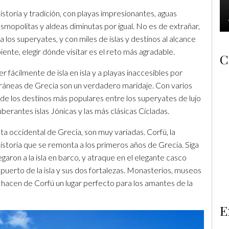
istoria y tradición, con playas impresionantes, aguas
osmopolitas y aldeas diminutas por igual. No es de extrañar,
 los superyates, y con miles de islas y destinos al alcance
ente, elegir dónde visitar es el reto más agradable.
C
r fácilmente de isla en isla y a playas inaccesibles por
erráneas de Grecia son un verdadero maridaje. Con varios
 de los destinos más populares entre los superyates de lujo
berantes islas Jónicas y las más clásicas Cícladas.
sta occidental de Grecia, son muy variadas. Corfú, la
 historia que se remonta a los primeros años de Grecia. Siga
egaron a la isla en barco, y atraque en el elegante casco
 puerto de la isla y sus dos fortalezas. Monasterios, museos
, hacen de Corfú un lugar perfecto para los amantes de la
E