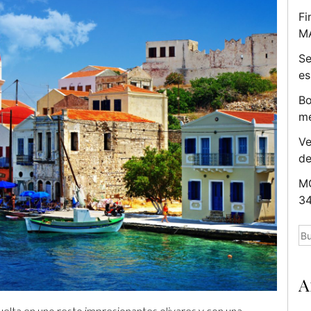
Fi
M
Se
es
Bo
me
Ve
d
MC
34
Bu
A
vuelta en uno resto impresionantes olivares y con una